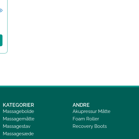
KATEGORIER
ANDRE
Massagebolde
Akupressur Måtte
Massagemåtte
Foam Roller
Massagestav
Recovery Boots
Massagesæde