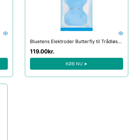
Bluetens Elektroder Butterfly til Trådløs
Clip – 3 stk.
119.00
kr.
KØB NU ➤