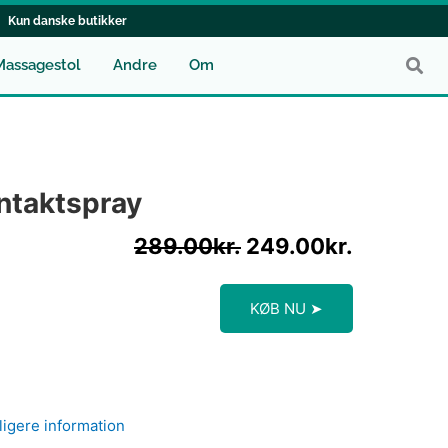
Kun danske butikker
Massagestol
Andre
Om
Den
Den
oprindelige
aktuelle
ntaktspray
pris
pris
var:
er:
289.00
kr.
249.00
kr.
289.00kr..
249.00kr
KØB NU ➤
ligere information