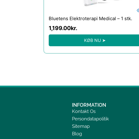
Bluetens Elektroterapi Medical – 1 stk.
1,199.00
kr.
KØB NU ➤
INFORMATION
Kontakt Os
Persondatapolitik
Sitemap
Blog