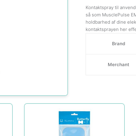
Kontaktspray til anven
så som MusclePulse EM
holdbarhed af dine elek
kontaktsprayen her eff
Brand
Merchant