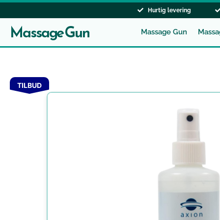
Gå
Hurtig levering
til
Massage Gun
indholdet
Massage Gun
Massa
TILBUD