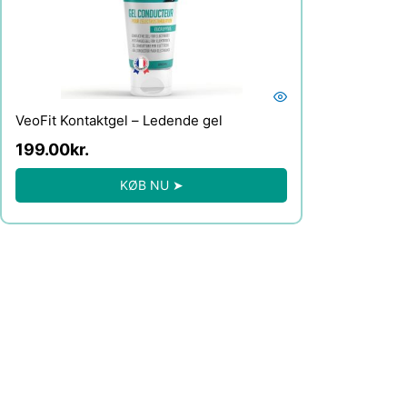
VeoFit Kontaktgel – Ledende gel
199.00
kr.
KØB NU ➤