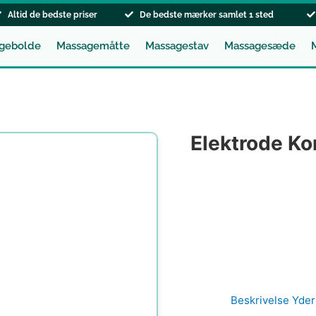
Altid de bedste priser
De bedste mærker samlet 1 sted
gebolde
Massagemåtte
Massagestav
Massagesæde
Elektrode Ko
Beskrivelse
Yder