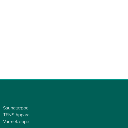
Saunatæppe
TENS Apparat
Varmetæppe