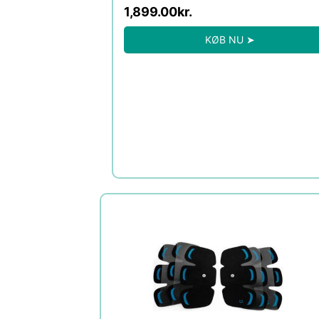
1,899.00
kr.
KØB NU ➤