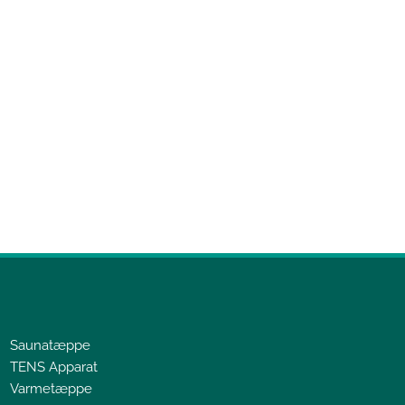
Saunatæppe
TENS Apparat
Varmetæppe