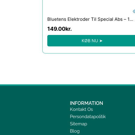
Bluetens Elektroder Til Special Abs – 1
stk.
149.00
kr.
KØB NU ➤
INFORMATION
Kontakt Os
Persondatapolitik
Sitemap
Blog