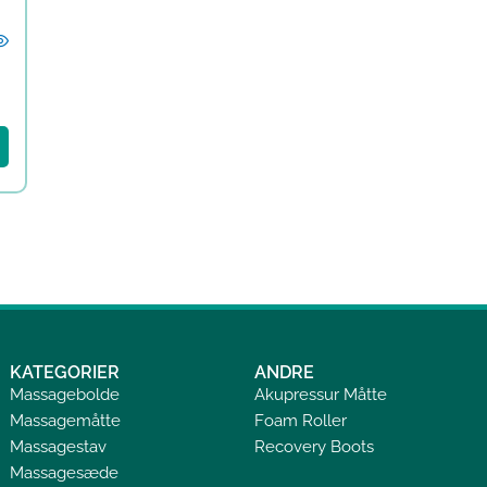
KATEGORIER
ANDRE
Massagebolde
Akupressur Måtte
Massagemåtte
Foam Roller
Massagestav
Recovery Boots
Massagesæde