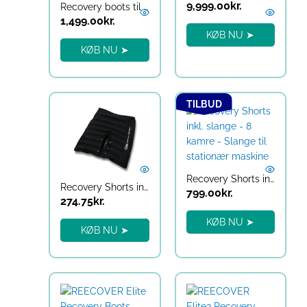
9,999.00
kr.
Recovery boots til læg og fødder med varme
1,499.00
kr.
KØB NU ➤
KØB NU ➤
Den
Den
TILBUD
oprindelige
aktuelle
pris
pris
var:
er:
1,199.00kr..
799.00kr..
Recovery Shorts inkl. slange – 8 kamre – Slange til stationær maskine
Recovery Shorts inkl. slange – 6 kamre
799.00
kr.
274.75
kr.
KØB NU ➤
KØB NU ➤