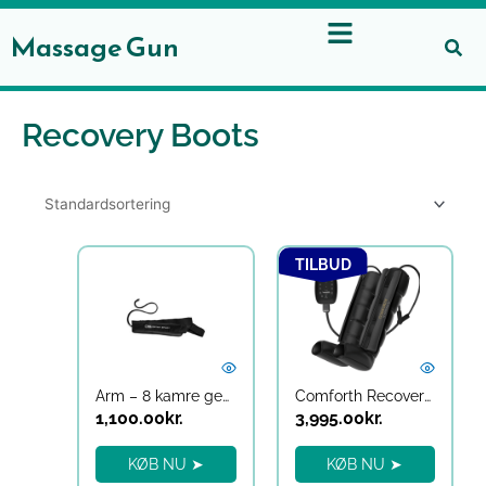
Gå
til
Massage Gun
indholdet
Recovery Boots
Den
Den
TILBUD
oprindelige
aktuelle
pris
pris
var:
er:
4,995.00kr..
3,995.00kr..
Arm – 8 kamre gen2
Comforth Recovery Boots
1,100.00
kr.
3,995.00
kr.
KØB NU ➤
KØB NU ➤