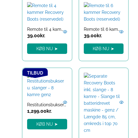
Remote til 4 kammer Recovery Boots (reservedel)
Remote til 6 kammer Recovery Boots (reservedel)
39.00
kr.
39.00
kr.
KØB NU ➤
KØB NU ➤
Den
Den
TILBUD
oprindelige
aktuelle
pris
pris
var:
er:
1,799.00kr..
1,299.00kr..
Restitutionsbukser u. slanger – 8 kamre gen2
1,299.00
kr.
KØB NU ➤