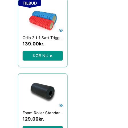
Den oprindelige pris var: 449.00kr..
Den aktuelle pris er: 139.00kr..
TILBUD
Odin 2-i-1 Sæt Trigger Roller Foam Roller Blå/Rød
139.00
kr.
KØB NU ➤
Foam Roller Standard – Sort
129.00
kr.