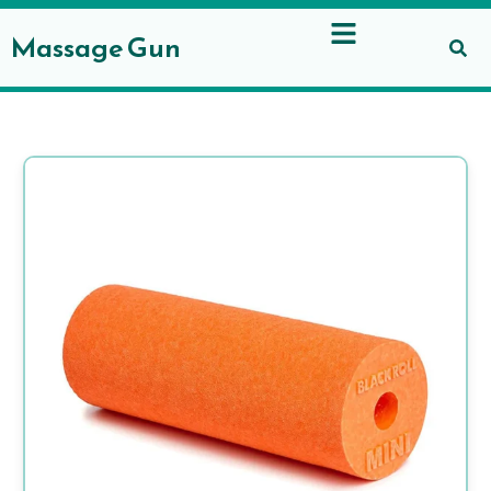
Gå
til
Massage Gun
indholdet