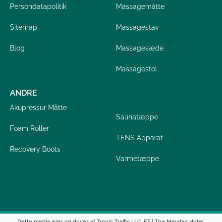
Persondatapolitik
Massagemåtte
Sitemap
Massagestav
Blog
Massagesæde
Massagestol
ANDRE
Akupressur Måtte
Saunatæppe
Foam Roller
TENS Apparat
Recovery Boots
Varmetæppe
Dette medie ejes og drives af Tropic Traffic LLC-FZ | The Meydan Hotel,