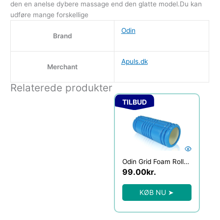
den en anelse dybere massage end den glatte model.Du kan
udføre mange forskellige
Odin
Brand
Apuls.dk
Merchant
Relaterede produkter
Den oprindelige pris var:
Den aktuelle pris
TILBUD
Odin Grid Foam Roller Blå
99.00
kr.
KØB NU ➤