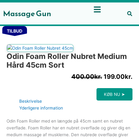
Gå
til
Massage Gun
indholdet
Den
D
TILBUD
oprindelige
ak
pris
pr
var:
er
Odin Foam Roller Nubret Medium
400.00kr..
19
Hård 45cm Sort
400.00
kr.
199.00
kr.
KØB NU ➤
Beskrivelse
Yderligere information
Odin Foam Roller med en længde på 45cm samt en nubret
overflade. Foam Roller har en nubret overflade og giver dig en
medium massage af musklerne. Den nubrede overflade giver