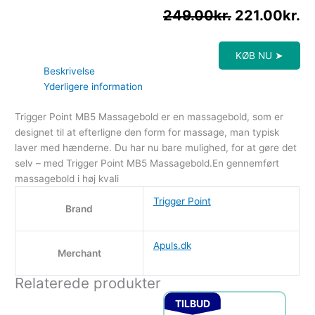
249.00
kr.
221.00
kr.
KØB NU ➤
Beskrivelse
Yderligere information
Trigger Point MB5 Massagebold er en massagebold, som er
designet til at efterligne den form for massage, man typisk
laver med hænderne. Du har nu bare mulighed, for at gøre det
selv – med Trigger Point MB5 Massagebold.En gennemført
massagebold i høj kvali
Trigger Point
Brand
Apuls.dk
Merchant
Relaterede produkter
Den oprindelige pris var:
Den aktuelle pri
TILBUD