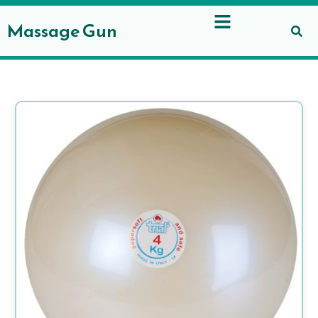
Gå
til
Massage Gun
indholdet