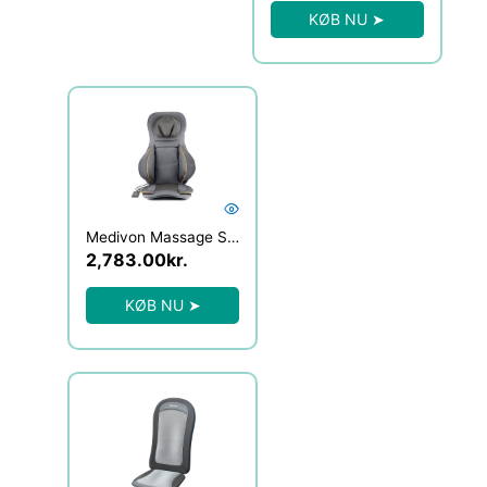
KØB NU ➤
Medivon Massage Seat Cozy Air Pro
2,783.00
kr.
KØB NU ➤