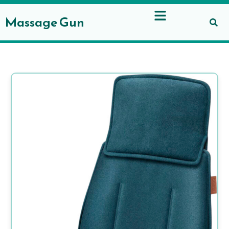
Gå
til
Massage Gun
indholdet