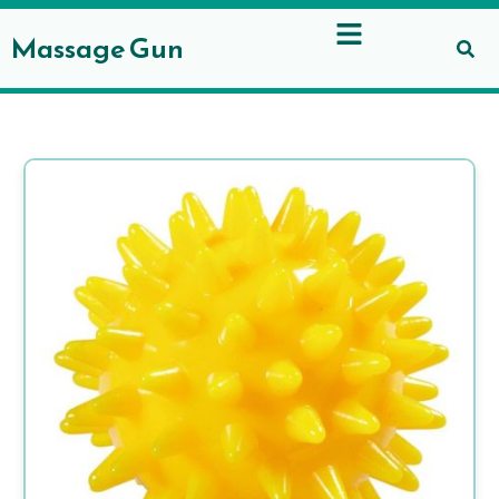
Gå
til
Massage Gun
indholdet