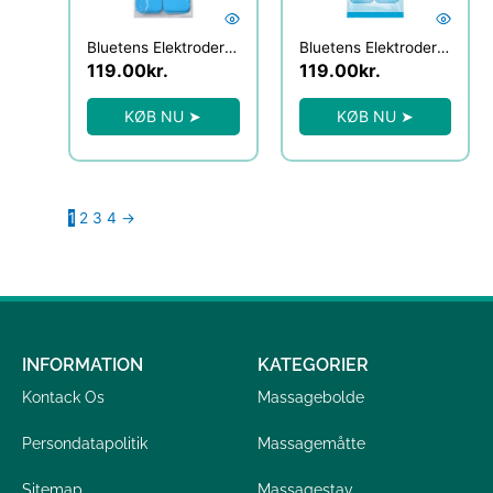
Bluetens Elektroder M8 til Classic 2 – 8 stk.
Bluetens Elektroder Medium – 8 stk.
119.00
kr.
119.00
kr.
KØB NU ➤
KØB NU ➤
1
2
3
4
→
INFORMATION
KATEGORIER
Kontack Os
Massagebolde
Persondatapolitik
Massagemåtte
Sitemap
Massagestav