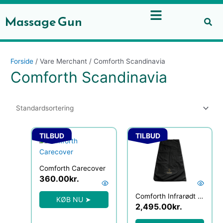
Gå
til
Massage Gun
indholdet
Forside
/ Vare Merchant / Comforth Scandinavia
Comforth Scandinavia
Den
Den
Den
Den
TILBUD
TILBUD
oprindelige
aktuelle
oprindelige
aktuelle
pris
pris
pris
pris
var:
er:
var:
er:
Comforth Carecover
450.00kr..
360.00kr..
3,950.00kr..
2,495.00kr
360.00
kr.
Comforth Infrarødt Luksus Saunatæppe
KØB NU ➤
2,495.00
kr.